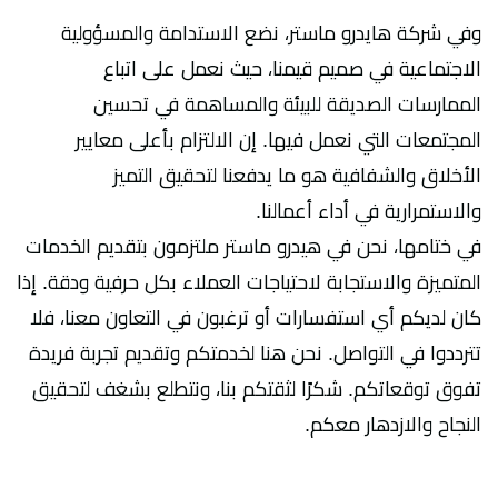
وفي شركة هايدرو ماستر، نضع الاستدامة والمسؤولية
الاجتماعية في صميم قيمنا، حيث نعمل على اتباع
الممارسات الصديقة للبيئة والمساهمة في تحسين
المجتمعات التي نعمل فيها. إن الالتزام بأعلى معايير
الأخلاق والشفافية هو ما يدفعنا لتحقيق التميز
والاستمرارية في أداء أعمالنا.
في ختامها، نحن في هيدرو ماستر ملتزمون بتقديم الخدمات
المتميزة والاستجابة لاحتياجات العملاء بكل حرفية ودقة. إذا
كان لديكم أي استفسارات أو ترغبون في التعاون معنا، فلا
تترددوا في التواصل. نحن هنا لخدمتكم وتقديم تجربة فريدة
تفوق توقعاتكم. شكرًا لثقتكم بنا، ونتطلع بشغف لتحقيق
النجاح والازدهار معكم.